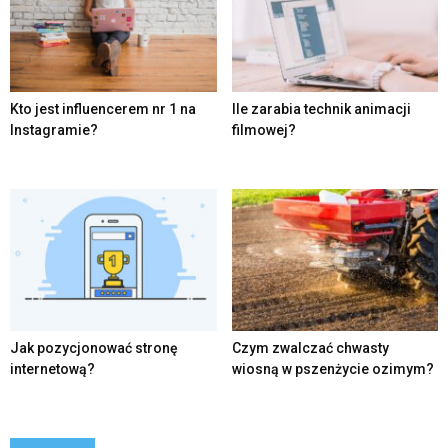
Kto jest influencerem nr 1 na
Ile zarabia technik animacji
Instagramie?
filmowej?
Jak pozycjonować stronę
Czym zwalczać chwasty
internetową?
wiosną w pszenżycie ozimym?