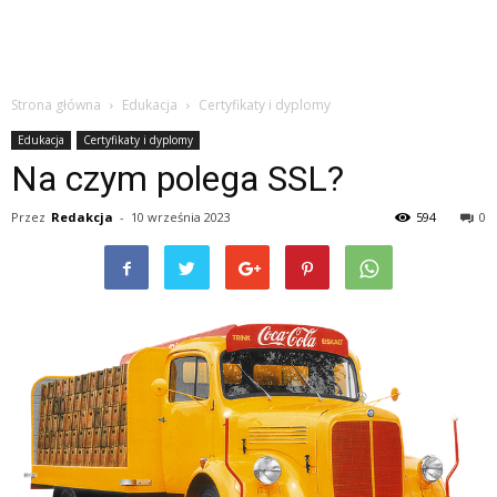
Strona główna
Edukacja
Certyfikaty i dyplomy
Edukacja
Certyfikaty i dyplomy
Na czym polega SSL?
Przez
Redakcja
-
10 września 2023
594
0