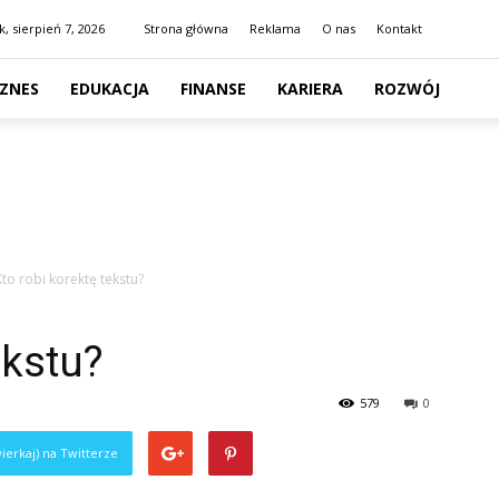
k, sierpień 7, 2026
Strona główna
Reklama
O nas
Kontakt
IZNES
EDUKACJA
FINANSE
KARIERA
ROZWÓJ
Kto robi korektę tekstu?
ekstu?
579
0
ierkaj) na Twitterze