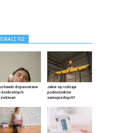
ZOBACZ TEŻ:
łuchawki dopasowane
Jakie są rodzaje
 konkretnych
podnośników
czekiwań
samojezdnych?