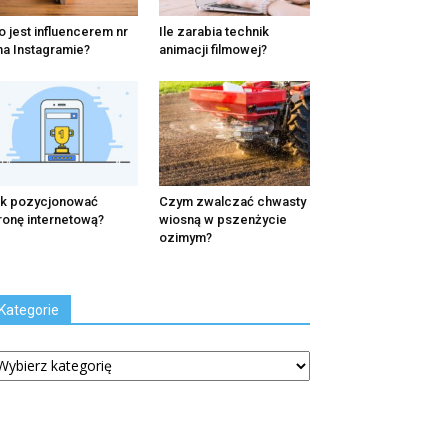
o jest influencerem nr
Ile zarabia technik
na Instagramie?
animacji filmowej?
k pozycjonować
Czym zwalczać chwasty
ronę internetową?
wiosną w pszenżycie
ozimym?
Kategorie
tegorie