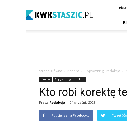
kwkstaszic.pl
piąte
B
Strona główna
Kariera
Copywriting i redakcja
Kariera
Copywriting i redakcja
Kto robi korektę t
Przez
Redakcja
-
24 września 2023
Podziel się na Facebooku
Tweet (Ćw