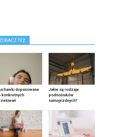
ZOBACZ TEŻ:
łuchawki dopasowane
Jakie są rodzaje
 konkretnych
podnośników
czekiwań
samojezdnych?