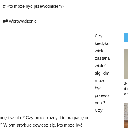
# Kto może być przewodnikiem?
## Wprowadzenie
Czy
kiedykol
wiek
zastana
wiałeś
się, kim
może
S
być
do
o
przewo
dnik?
Czy
istorię i sztukę? Czy może każdy, kto ma pasję do
ą? W tym artykule dowiesz się, kto może być