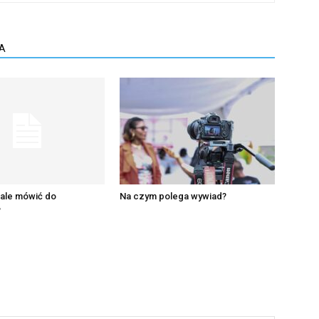
A
iale mówić do
Na czym polega wywiad?
?