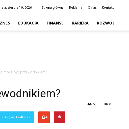
iela, sierpień 9, 2026
Strona główna
Reklama
O nas
Kontakt
IZNES
EDUKACJA
FINANSE
KARIERA
ROZWÓJ
to może być przewodnikiem?
ewodnikiem?
536
0
ierkaj) na Twitterze