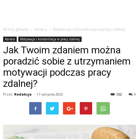
Strona główna
Kariera
Motywacja i koncentracja w pracy zdalnej
Kariera
Motywacja i koncentracja w pracy zdalnej
Jak Twoim zdaniem można
poradzić sobie z utrzymaniem
motywacji podczas pracy
zdalnej?
Przez
Redakcja
-
17 sierpnia 2023
552
0