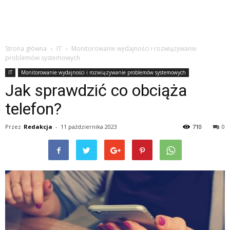
Strona główna
IT
Monitorowanie wydajności i rozwiązywanie
problemów systemowych
IT
Monitorowanie wydajności i rozwiązywanie problemów systemowych
Jak sprawdzić co obciąża
telefon?
Przez
Redakcja
-
11 października 2023
710
0