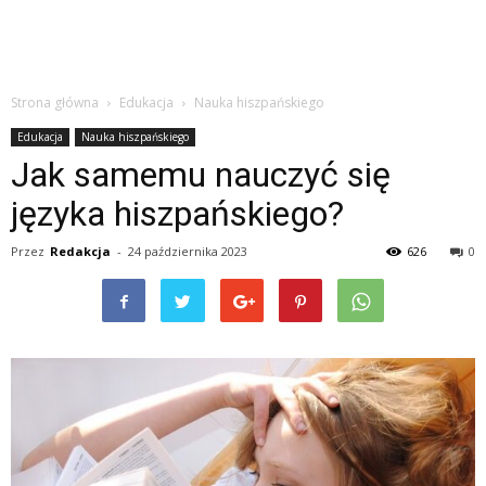
Strona główna
Edukacja
Nauka hiszpańskiego
Edukacja
Nauka hiszpańskiego
Jak samemu nauczyć się
języka hiszpańskiego?
Przez
Redakcja
-
24 października 2023
626
0