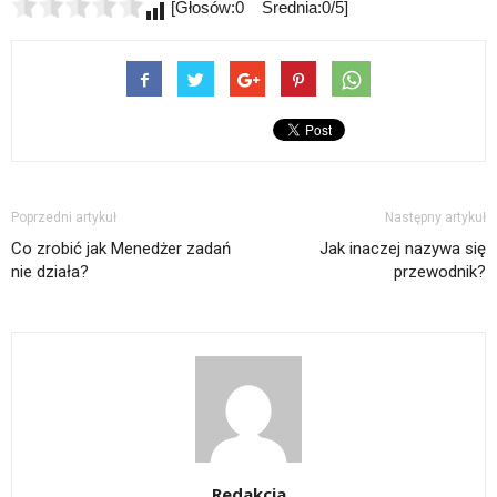
[Głosów:0 Średnia:0/5]
Poprzedni artykuł
Następny artykuł
Co zrobić jak Menedżer zadań
Jak inaczej nazywa się
nie działa?
przewodnik?
Redakcja