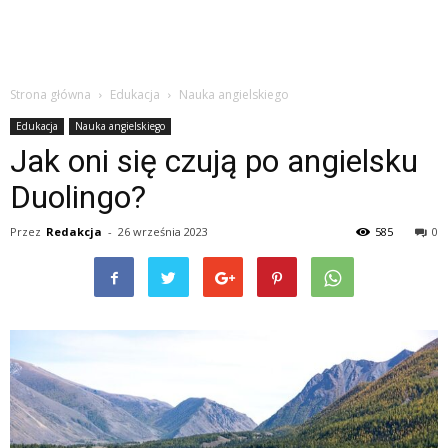
Strona główna
Edukacja
Nauka angielskiego
Edukacja
Nauka angielskiego
Jak oni się czują po angielsku
Duolingo?
Przez
Redakcja
-
26 września 2023
585
0