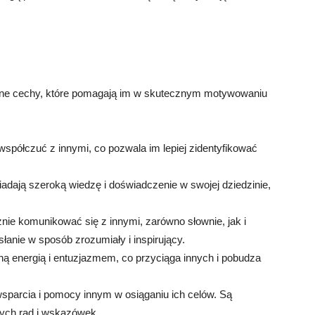
zne cechy, które pomagają im w skutecznym motywowaniu
 współczuć z innymi, co pozwala im lepiej zidentyfikować
adają szeroką wiedzę i doświadczenie w swojej dziedzinie,
znie komunikować się z innymi, zarówno słownie, jak i
słanie w sposób zrozumiały i inspirujący.
ą energią i entuzjazmem, co przyciąga innych i pobudza
wsparcia i pomocy innym w osiąganiu ich celów. Są
nych rad i wskazówek.