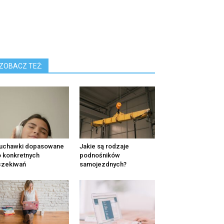
ZOBACZ TEŻ:
łuchawki dopasowane
Jakie są rodzaje
 konkretnych
podnośników
czekiwań
samojezdnych?