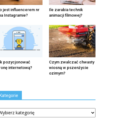
o jest influencerem nr
Ile zarabia technik
na Instagramie?
animacji filmowej?
k pozycjonować
Czym zwalczać chwasty
ronę internetową?
wiosną w pszenżycie
ozimym?
Kategorie
tegorie