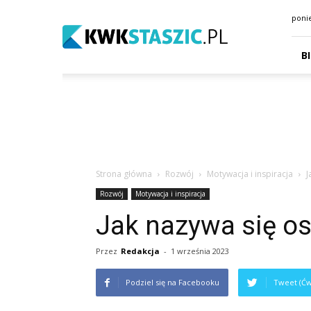
kwkstaszic.pl
ponie
B
Strona główna
Rozwój
Motywacja i inspiracja
J
Rozwój
Motywacja i inspiracja
Jak nazywa się o
Przez
Redakcja
-
1 września 2023
Podziel się na Facebooku
Tweet (Ćw