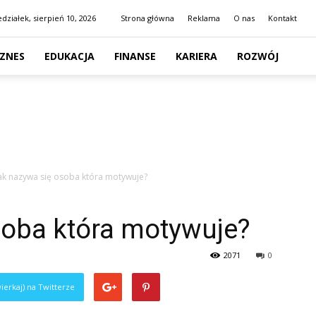
działek, sierpień 10, 2026
Strona główna
Reklama
O nas
Kontakt
IZNES
EDUKACJA
FINANSE
KARIERA
ROZWÓJ
ak nazywa się osoba która motywuje?
soba która motywuje?
2071
0
ierkaj) na Twitterze