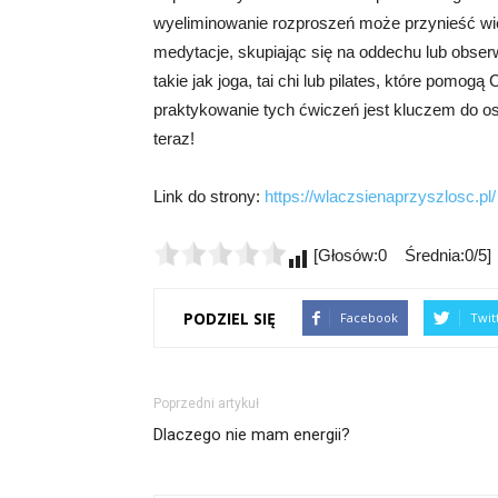
wyeliminowanie rozproszeń może przynieść wie
medytacje, skupiając się na oddechu lub obse
takie jak joga, tai chi lub pilates, które pomogą
praktykowanie tych ćwiczeń jest kluczem do osi
teraz!
Link do strony:
https://wlaczsienaprzyszlosc.pl/
[Głosów:0 Średnia:0/5]
PODZIEL SIĘ
Facebook
Twit
Poprzedni artykuł
Dlaczego nie mam energii?