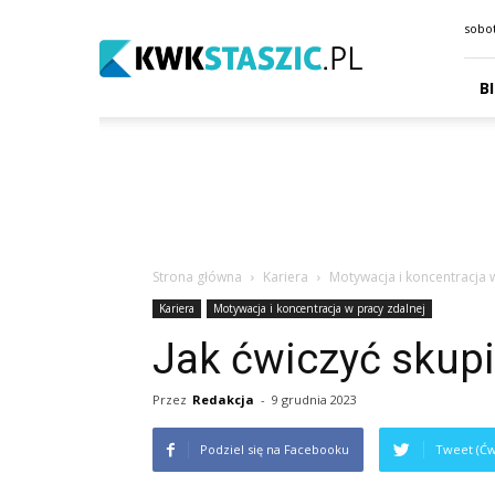
kwkstaszic.pl
sobot
B
Strona główna
Kariera
Motywacja i koncentracja 
Kariera
Motywacja i koncentracja w pracy zdalnej
Jak ćwiczyć skup
Przez
Redakcja
-
9 grudnia 2023
Podziel się na Facebooku
Tweet (Ćw