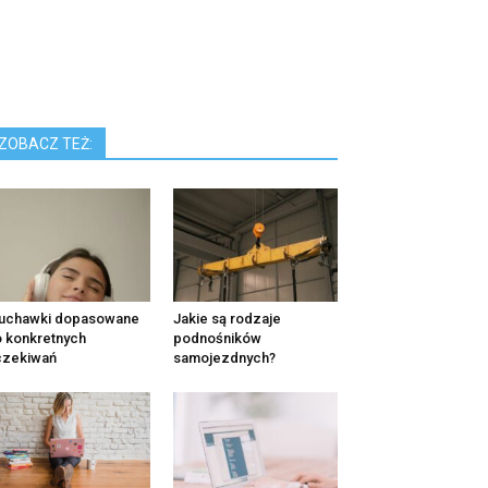
ZOBACZ TEŻ:
łuchawki dopasowane
Jakie są rodzaje
 konkretnych
podnośników
czekiwań
samojezdnych?