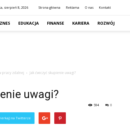
a, sierpień 8, 2026
Strona główna
Reklama
O nas
Kontakt
IZNES
EDUKACJA
FINANSE
KARIERA
ROZWÓJ
w pracy zdalnej
Jak ćwiczyć skupienie uwagi?
ienie uwagi?
594
0
ierkaj) na Twitterze