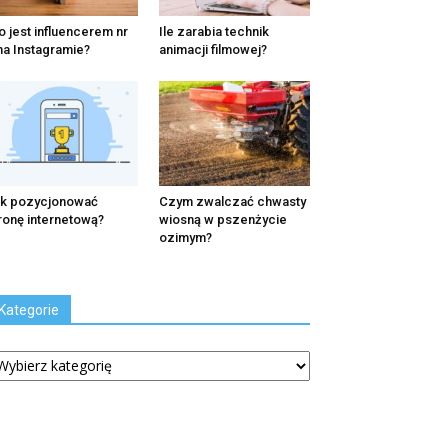
o jest influencerem nr
Ile zarabia technik
na Instagramie?
animacji filmowej?
k pozycjonować
Czym zwalczać chwasty
ronę internetową?
wiosną w pszenżycie
ozimym?
Kategorie
tegorie