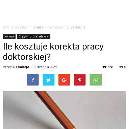
Strona główna
Kariera
Copywriting i redakcja
Kariera
Copywriting i redakcja
Ile kosztuje korekta pracy
doktorskiej?
Przez
Redakcja
-
9 sierpnia 2024
458
0