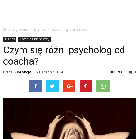
Strona główna
Biznes
Coaching biznesowy
Biznes
Coaching biznesowy
Czym się różni psycholog od
coacha?
Przez
Redakcja
-
21 sierpnia 2024
593
0