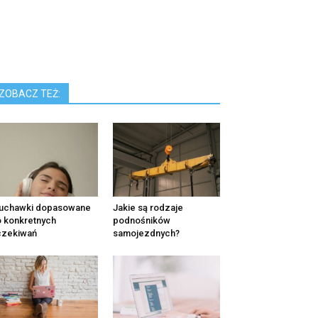
ZOBACZ TEŻ:
łuchawki dopasowane
Jakie są rodzaje
 konkretnych
podnośników
czekiwań
samojezdnych?