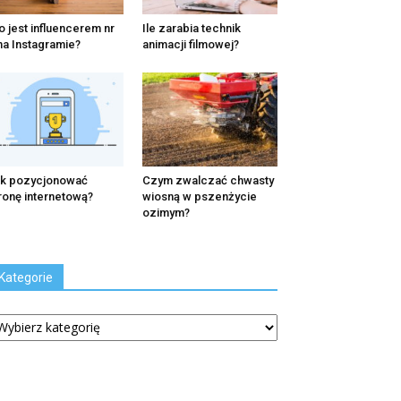
o jest influencerem nr
Ile zarabia technik
na Instagramie?
animacji filmowej?
k pozycjonować
Czym zwalczać chwasty
ronę internetową?
wiosną w pszenżycie
ozimym?
Kategorie
tegorie