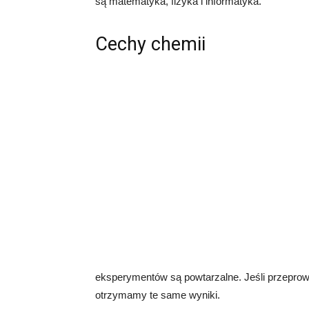
są matematyka, fizyka i informatyka.
Cechy chemii
eksperymentów są powtarzalne. Jeśli przepr
otrzymamy te same wyniki.