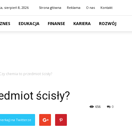
a, sierpień 8, 2026
Strona główna
Reklama
O nas
Kontakt
IZNES
EDUKACJA
FINANSE
KARIERA
ROZWÓJ
Czy chemia to przedmiot ścisły?
edmiot ścisły?
656
0
ierkaj) na Twitterze