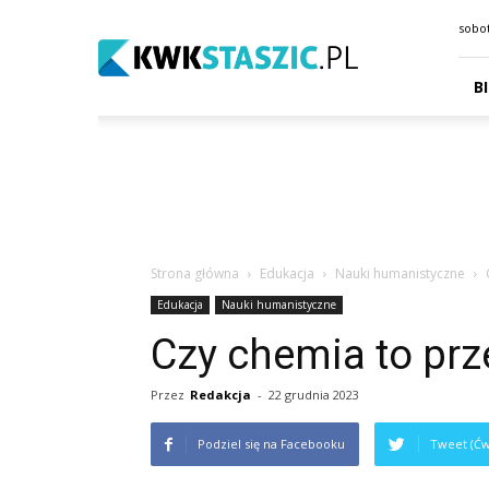
kwkstaszic.pl
sobot
B
Strona główna
Edukacja
Nauki humanistyczne
Edukacja
Nauki humanistyczne
Czy chemia to prz
Przez
Redakcja
-
22 grudnia 2023
Podziel się na Facebooku
Tweet (Ćw