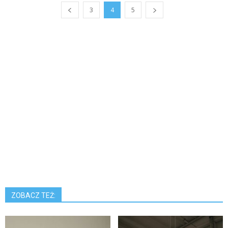
3
4
5
ZOBACZ TEŻ: