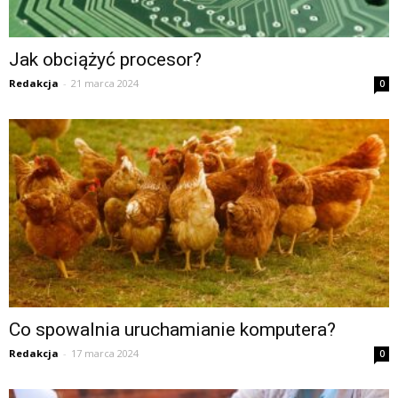
Jak obciążyć procesor?
Redakcja
-
21 marca 2024
0
Co spowalnia uruchamianie komputera?
Redakcja
-
17 marca 2024
0