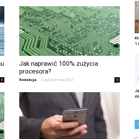
Kt
1 
mu
Jak naprawić 100% zużycia
procesora?
Redakcja
-
6 października 2023
0
0
Ja
st
Ka