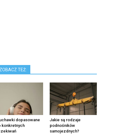
ZOBACZ TEŻ:
łuchawki dopasowane
Jakie są rodzaje
 konkretnych
podnośników
czekiwań
samojezdnych?