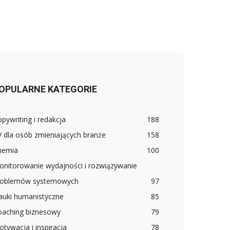
OPULARNE KATEGORIE
pywriting i redakcja
188
 dla osób zmieniających branże
158
hemia
100
onitorowanie wydajności i rozwiązywanie
roblemów systemowych
97
auki humanistyczne
85
oaching biznesowy
79
tywacja i inspiracja
78