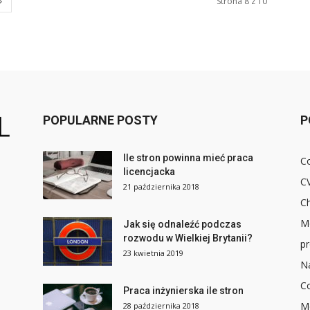
Strona 8 z 10
POPULARNE POSTY
P
Ile stron powinna mieć praca
Co
licencjacka
CV
21 października 2018
C
M
Jak się odnaleźć podczas
rozwodu w Wielkiej Brytanii?
p
23 kwietnia 2019
N
C
Praca inżynierska ile stron
Mo
28 października 2018