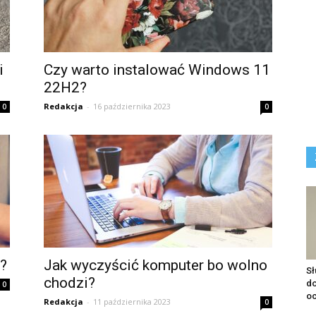
i
Czy warto instalować Windows 11
22H2?
Redakcja
-
16 października 2023
0
0
n?
Jak wyczyścić komputer bo wolno
S
chodzi?
do
0
o
Redakcja
-
11 października 2023
0