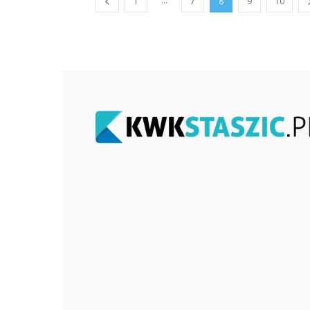
...
1
7
8
9
10