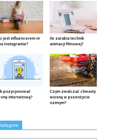
o jest influencerem nr
Ile zarabia technik
na Instagramie?
animacji filmowej?
k pozycjonować
Czym zwalczać chwasty
ronę internetową?
wiosną w pszenżycie
ozimym?
Kategorie
tegorie