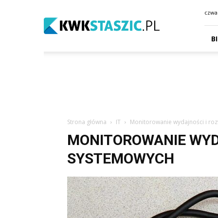
kwkstaszic.pl
czwar
B
Strona główna
IT
Monitorowanie wydajności i r
MONITOROWANIE WYD
SYSTEMOWYCH