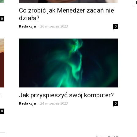
Co zrobić jak Menedżer zadań nie
działa?
0
Redakcja
-
26 września 2023
0
t
Jak przyspieszyć swój komputer?
Redakcja
-
24 września 2023
0
0