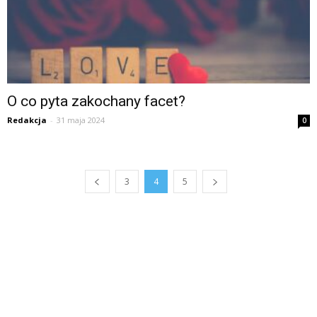
O co pyta zakochany facet?
Redakcja
-
31 maja 2024
0
3
4
5