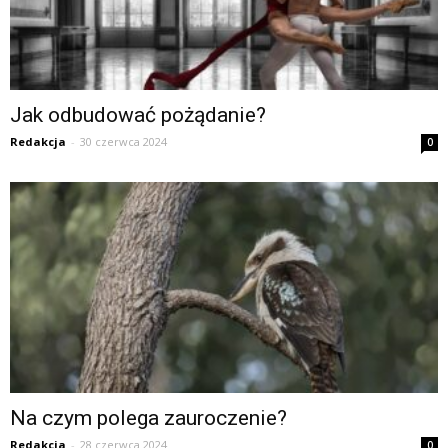
Jak odbudować pożądanie?
Redakcja
-
30 czerwca 2024
0
Na czym polega zauroczenie?
Redakcja
-
28 czerwca 2024
0