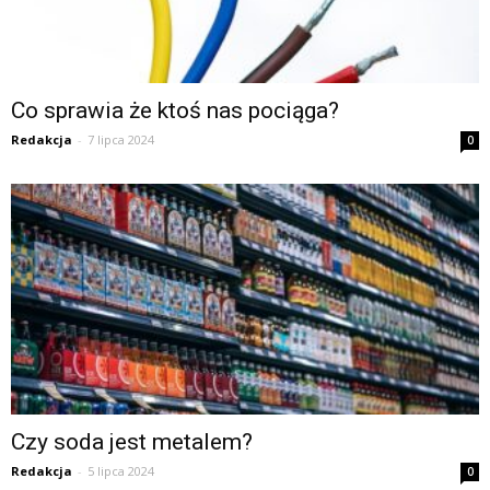
Co sprawia że ktoś nas pociąga?
Redakcja
-
7 lipca 2024
0
Czy soda jest metalem?
Redakcja
-
5 lipca 2024
0