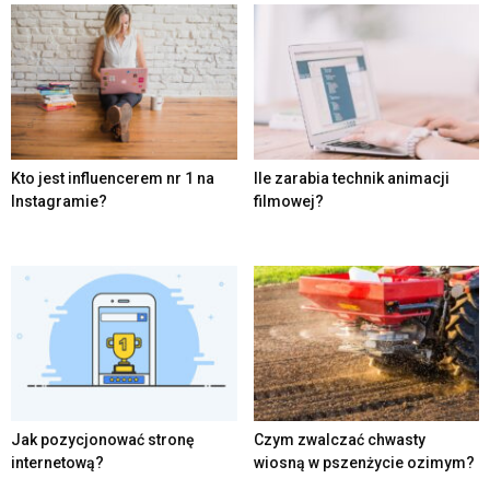
Kto jest influencerem nr 1 na
Ile zarabia technik animacji
Instagramie?
filmowej?
Jak pozycjonować stronę
Czym zwalczać chwasty
internetową?
wiosną w pszenżycie ozimym?