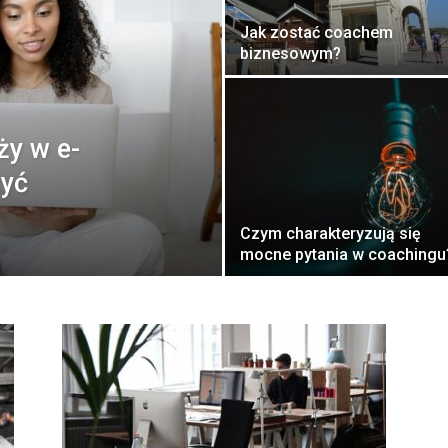
Jak zostać coachem
biznesowym?
ży w e-
zyć
Czym charakteryzują się
mocne pytania w coachingu