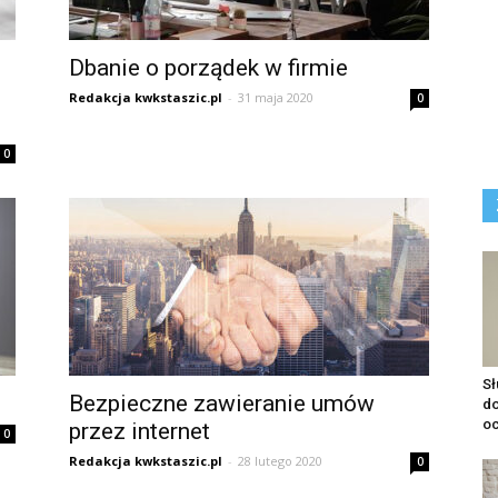
Dbanie o porządek w firmie
Redakcja kwkstaszic.pl
-
31 maja 2020
0
0
S
Bezpieczne zawieranie umów
do
o
przez internet
0
Redakcja kwkstaszic.pl
-
28 lutego 2020
0