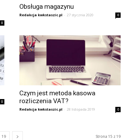
Obsługa magazynu
Redakcja kwkstaszic.pl
-
27 stycznia 2020
0
0
Czym jest metoda kasowa
rozliczenia VAT?
0
Redakcja kwkstaszic.pl
-
28 listopada 2019
0
19
Strona 15 z 19