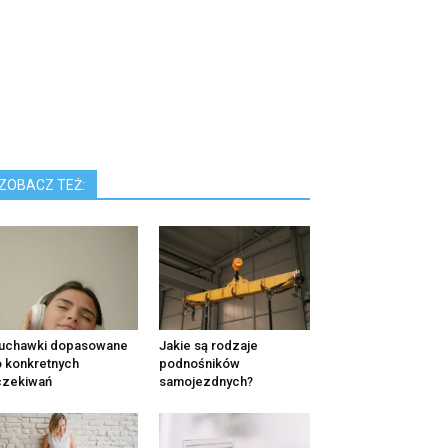
ZOBACZ TEŻ:
łuchawki dopasowane
Jakie są rodzaje
 konkretnych
podnośników
czekiwań
samojezdnych?