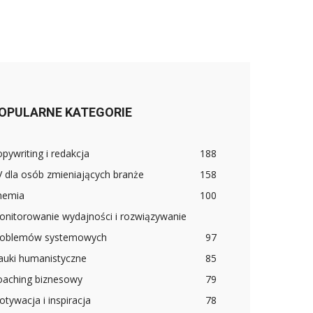
OPULARNE KATEGORIE
pywriting i redakcja
188
 dla osób zmieniających branże
158
hemia
100
onitorowanie wydajności i rozwiązywanie
roblemów systemowych
97
auki humanistyczne
85
oaching biznesowy
79
tywacja i inspiracja
78