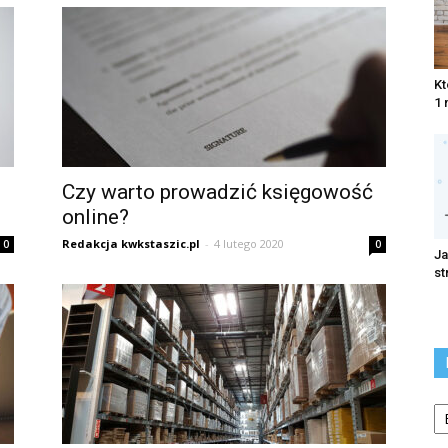
Kt
1 
Czy warto prowadzić księgowość
online?
Redakcja kwkstaszic.pl
-
4 lutego 2020
0
0
Ja
st
Ka