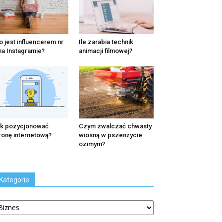
o jest influencerem nr
Ile zarabia technik
na Instagramie?
animacji filmowej?
k pozycjonować
Czym zwalczać chwasty
ronę internetową?
wiosną w pszenżycie
ozimym?
Kategorie
tegorie