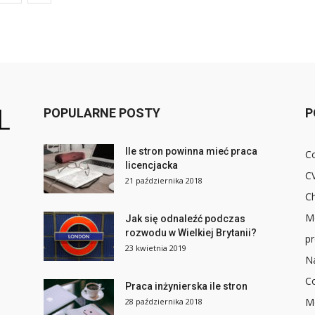
POPULARNE POSTY
P
Ile stron powinna mieć praca
Co
licencjacka
CV
21 października 2018
C
M
Jak się odnaleźć podczas
rozwodu w Wielkiej Brytanii?
p
23 kwietnia 2019
N
C
Praca inżynierska ile stron
Mo
28 października 2018