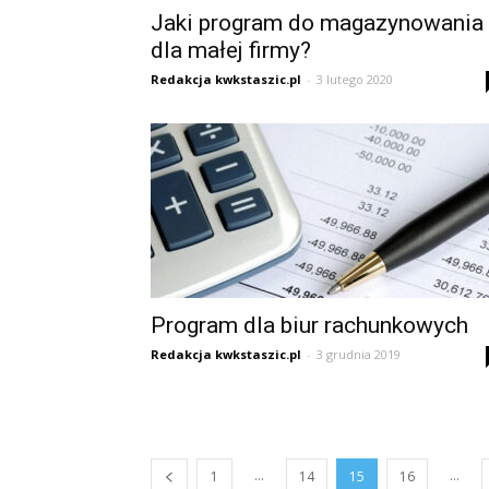
Jaki program do magazynowania
dla małej firmy?
Redakcja kwkstaszic.pl
-
3 lutego 2020
Program dla biur rachunkowych
Redakcja kwkstaszic.pl
-
3 grudnia 2019
...
...
1
14
15
16