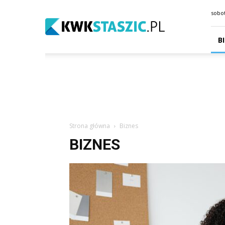
kwkstaszic.pl
sobot
B
Strona główna
Biznes
BIZNES